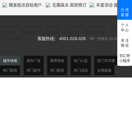
精准抵达目标用户
无需踩点 高效预订
丰富活动 提供人气
在 线
客 服
个 人
关于邻汇吧
邻汇动态
联系我们
行业资讯
加入我们
常见问题
中 心
意见反馈
我要推广
我有场地
代理合作
服务商入驻
邻汇吧资料下载
客服热线： 4001-028-028
（周一至周五 09:00-18:00）
关 注
微 信
邻汇吧
城市场地
城市广告
推荐场地
热门小区
热门写字楼
小程序
热门商场
热门超市
热门影院
热门活动
友情链接
北京场地
天津场地
上海场地
杭州场地
广州场地
深圳场地
贵阳场地
西安场地
沈阳场地
大连场地
南京场地
合肥场地
福州场地
厦门场地
济南场地
青岛场地
郑州场地
武汉场地
长沙场地
重庆场地