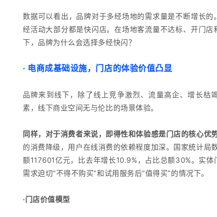
数
据可以看出，品牌对于多经场地的需求量是不断增长的
经活动大部分都是快闪店。在场地
客流量不达标、开门店
下，品牌为什么会选择多经快闪？
·
电商成基础设施，门店的体验价值凸显
品牌来到线下，除了线上竞争激烈、流量高企、增长枯
素，线下商业空间无与伦比的场景体验。
同样，对于消费
者来说，即得性和体验感是门店的核心优
的消费降级，用户在线消费的依赖程度加深。
国家统计局数
额117601亿元，比去年增长10.9%，占比总额30%。
实体
需求迫切“不得不购买”和试用服务后“值得买”的情况下。
·门店价值模型