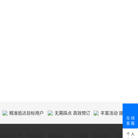
精准抵达目标用户
无需踩点 高效预订
丰富活动 提供人气
在 线
客 服
个 人
关于邻汇吧
邻汇动态
联系我们
行业资讯
加入我们
常见问题