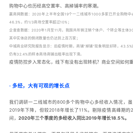
购物中心也历经高空置率、高掉铺率的寒潮。
赢商网数据：2020年上半年全国19个一二线城市1000多家已开业购物中
46.3%，约1/3商场空置率超过10%；
企查查数据：2020年1月至11月，我国共吊销注销个体户、个转企等主体
其中实体店的倒闭数量也仍达到上百万家；
中城商业研究院报告显示：后疫情时期，商铺“掉铺”现象明显好转，43.5
仍有32.4%的样本商场商铺出租率出现下滑。
疫情防控步入常态化，线下有没有出现转机？商业空间如何
·
多经，大有可观的增长点
我们调研一二线城市的800多个购物中心多经收入情况，虽
2019年下降，但较2018年增长了11%。剔除疫情高峰期
间，
2020年三个季度的多经收入同比2019年增长18.5%。