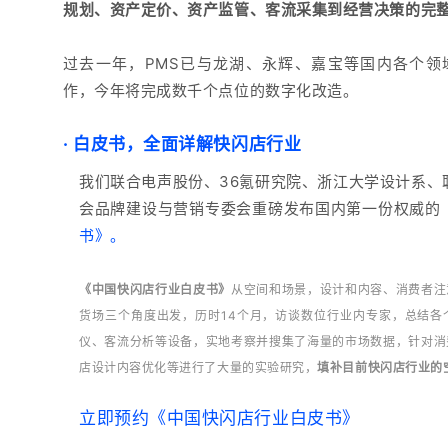
规划、资产定价、资产监管、客流采集到经营决策的完
过去一年，PMS已与龙湖、永辉、嘉宝等国内各个领域
作，今年将完成数千个点位的数字化改造。
·
白皮书，全面详解快闪店行业
我们联合电声股份、36氪研究院、浙江大学设计系、
会品牌建设与营销专委会重磅发布国内第一份权威的
书》
。
《中国快闪店行业白皮书》
从空间和场景，设计和内容、消费者注
货场三个角度出发，历时14个月，访谈数位行业内专家，总结各
仪、客流分析等设备，实地考察并搜集了海量的市场数据，针对消
店设计内容优化等进行了大量的实验研究，
填补目前快闪店行业的
立即预约《中国快闪店行业白皮书》