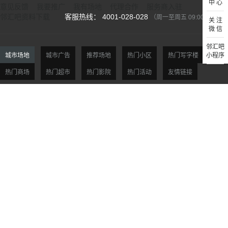
中 心
意见反馈
我要推广
我有场地
代理合作
服务商入驻
邻汇吧资料下载
客服热线： 4001-028-028
（周一至周五 09:00-18:00）
关 注
微 信
邻汇吧
城市场地
城市广告
推荐场地
热门小区
热门写字楼
小程序
热门商场
热门超市
热门影院
热门活动
友情链接
北京场地
天津场地
上海场地
杭州场地
广州场地
深圳场地
贵阳场地
西安场地
沈阳场地
大连场地
南京场地
合肥场地
福州场地
厦门场地
济南场地
青岛场地
郑州场地
武汉场地
长沙场地
重庆场地
市场合作：Mkt@linhuiba.com 支付方式：
©2015-2026 杭州邻汇网络科技有限公司版权所有 All rights reserved
浙ICP备