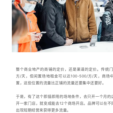
整个商业地产的商铺的定价，还是渠道的定价。
传统门
方/天，但闲置场地租金可以达100-500/方/天，
商场
置，这些位置的流量比正铺的流量还要集中还要好。
于是，有了这个即插即用的场地条件，去只开一个月的
开一家门店，就变成能去12个商场开店。
品牌
可以
在不
出现短期经营来
获得更多流量。