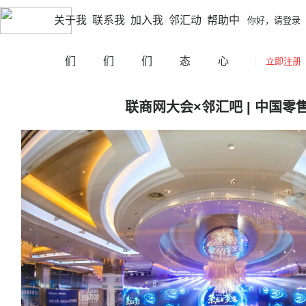
|
|
江门
切换城市
你好，请登录
立即注册
网站导航
关于我
联系我
加入我
邻汇动
帮助中
你好，请登录
们
们
们
态
心
|
立即注册
联商网大会×邻汇吧 | 中国零售