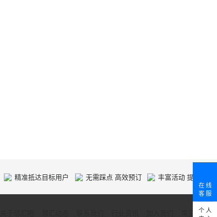
精准抵达目标用户
无需踩点 高效预订
丰富活动 提供人气
在 线
客 服
个 人
关于邻汇吧
邻汇动态
联系我们
行业资讯
加入我们
常见问题