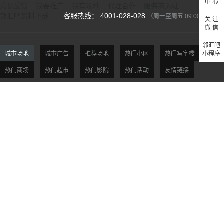
中 心
意见反馈
我要推广
我有场地
代理合作
服务商入驻
邻汇吧资料下载
客服热线： 4001-028-028
（周一至周五 09:00-18:00）
关 注
微 信
邻汇吧
城市场地
城市广告
推荐场地
热门小区
热门写字楼
小程序
热门商场
热门超市
热门影院
热门活动
友情链接
北京场地
天津场地
上海场地
杭州场地
广州场地
深圳场地
贵阳场地
西安场地
沈阳场地
大连场地
南京场地
合肥场地
福州场地
厦门场地
济南场地
青岛场地
郑州场地
武汉场地
长沙场地
重庆场地
市场合作：Mkt@linhuiba.com 支付方式：
©2015-2026 杭州邻汇网络科技有限公司版权所有 All rights reserved
浙ICP备